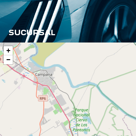
SUCURSAL
+
−