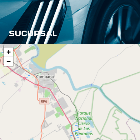
SUCURSAL
+
−