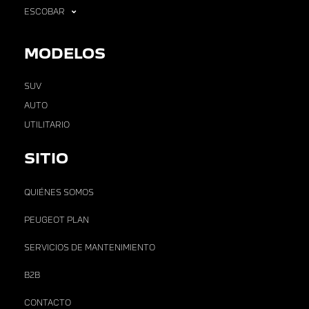
ESCOBAR
MODELOS
SUV
AUTO
UTILITARIO
SITIO
QUIÉNES SOMOS
PEUGEOT PLAN
SERVICIOS DE MANTENIMIENTO
B2B
CONTACTO